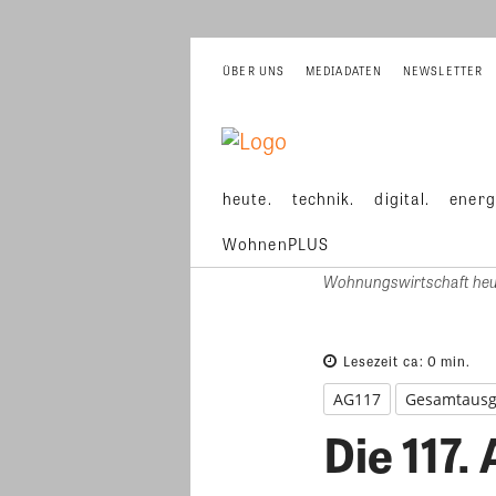
ÜBER UNS
MEDIADATEN
NEWSLETTER
heute.
technik.
digital.
energ
WohnenPLUS
Wohnungswirtschaft heut
Lesezeit ca:
0
min.
AG117
Gesamtaus
Die 117.