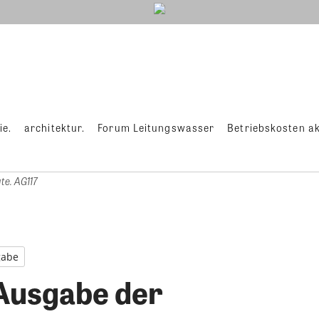
ie.
architektur.
Forum Leitungswasser
Betriebskosten ak
e. AG117
gabe
 Ausgabe der