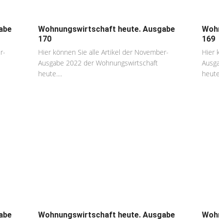
abe
Wohnungswirtschaft heute. Ausgabe
Wohn
170
169
r-
Hier können Sie alle Artikel der November-
Hier 
Ausgabe 2022 der Wohnungswirtschaft
Ausga
heute....
heute.
abe
Wohnungswirtschaft heute. Ausgabe
Wohn