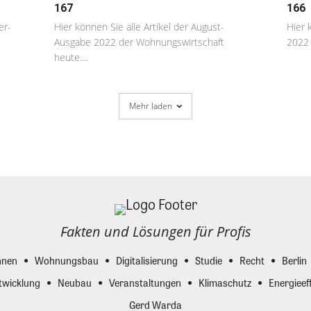
167
166
er-
Hier können Sie alle Artikel der August-
Hier 
Ausgabe 2022 der Wohnungswirtschaft
2022 
heute....
Mehr laden
Fakten und Lösungen für Profis
nen
Wohnungsbau
Digitalisierung
Studie
Recht
Berlin
twicklung
Neubau
Veranstaltungen
Klimaschutz
Energieeff
Gerd Warda