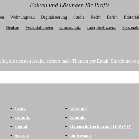
Fakten und Lösungen für Profis
en
Wohnungsbau
Digitalisierung
Studie
Recht
Berlin
Editoria
Neubau
Veranstaltungen
Klimaschutz
Energieeffizienz
Personali
ßig die neusten Artikel sortiert nach Themen per Email. Sie können 
heute.
Über uns
technik.
Kontakt
digital.
Datenschutzerklärung (DSGVO)
energie.
Impressum