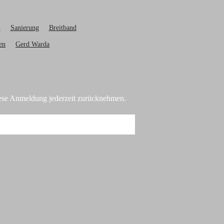
l
Sanierung
Breitband
en
Gerd Warda
diese Anmeldung jederzeit zurücknehmen.