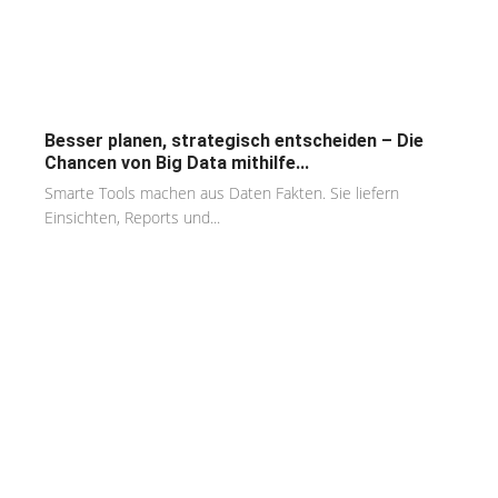
Besser planen, strategisch entscheiden – Die
Chancen von Big Data mithilfe...
Smarte Tools machen aus Daten Fakten. Sie liefern
Einsichten, Reports und...