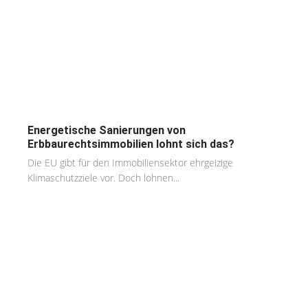
Energetische Sanierungen von
Erbbaurechtsimmobilien lohnt sich das?
Die EU gibt für den Immobiliensektor ehrgeizige
Klimaschutzziele vor. Doch lohnen...