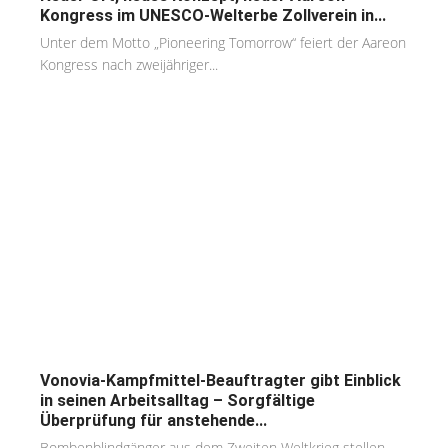
Kongress im UNESCO-Welterbe Zollverein in...
Unter dem Motto „Pioneering Tomorrow“ feiert der Aareon
Kongress nach zweijähriger...
Vonovia-Kampfmittel-Beauftragter gibt Einblick
in seinen Arbeitsalltag – Sorgfältige
Überprüfung für anstehende...
Bombenblindgänger aus dem Zweiten Weltkrieg stellen