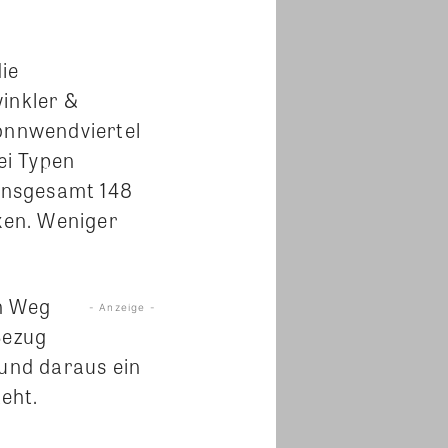
ie
inkler &
Sonnwendviertel
ei Typen
 insgesamt 148
xen. Weniger
en Weg
- Anzeige -
Bezug
n und daraus ein
eht.