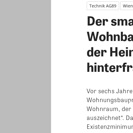
Technik AG89
Wien
Der sma
Wohnbau
der Hei
hinterfr
Vor sechs Jahren
Wohnungsbauprog
Wohnraum, der s
auszeichnet“. D
Existenzminimum