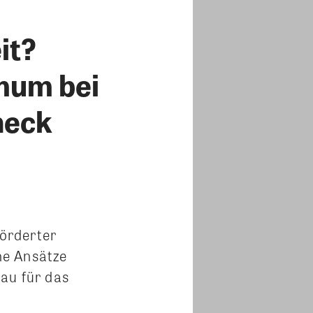
it?
mum bei
heck
örderter
he Ansätze
au für das