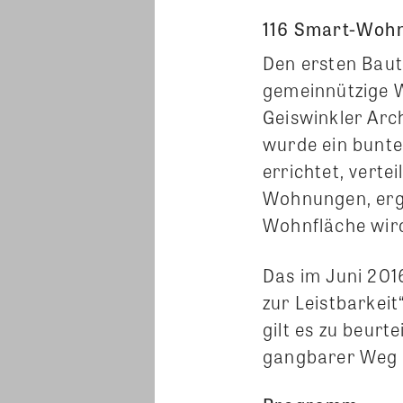
116 Smart-Wohn
Den ersten Bau
gemeinnützige 
Geiswinkler Arc
wurde ein bunte
errichtet, vert
Wohnungen, erg
Wohnfläche wird
Das im Juni 2016
zur Leistbarkei
gilt es zu beurt
gangbarer Weg f