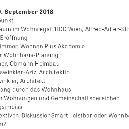
0. September 2018
punkt
um im Wohnregal, 1100 Wien, Alfred-Adler-St
Eröffnung
 Wimmer, Wohnen Plus Akademie
er Wohnhaus-Planung
tner, Obmann Heimbau
swinkler-Aziz, Architektin
inkler, Architekt
gang durch das Wohnhaus
on Wohnungen und Gemeinschaftsbereichen
gsimbiss
ektiven-DiskussionSmart, leistbar oder Wohnb
um?