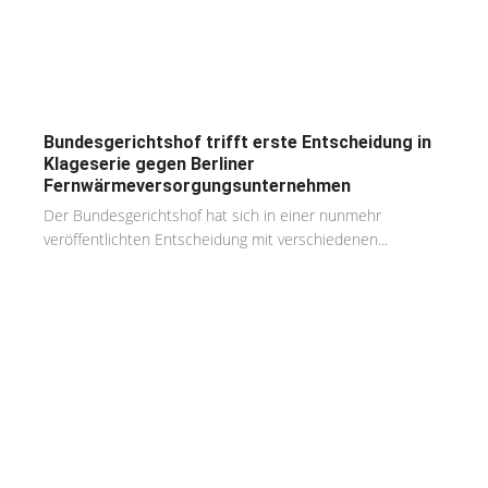
Bundesgerichtshof trifft erste Entscheidung in
Klageserie gegen Berliner
Fernwärmeversorgungsunternehmen
Der Bundesgerichtshof hat sich in einer nunmehr
veröffentlichten Entscheidung mit verschiedenen...