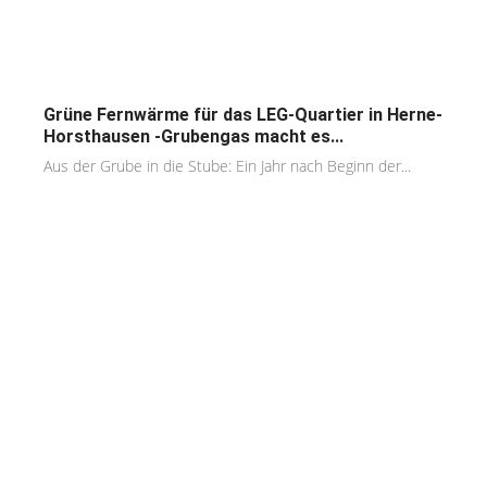
Grüne Fernwärme für das LEG-Quartier in Herne-
Horsthausen -Grubengas macht es...
Aus der Grube in die Stube: Ein Jahr nach Beginn der...