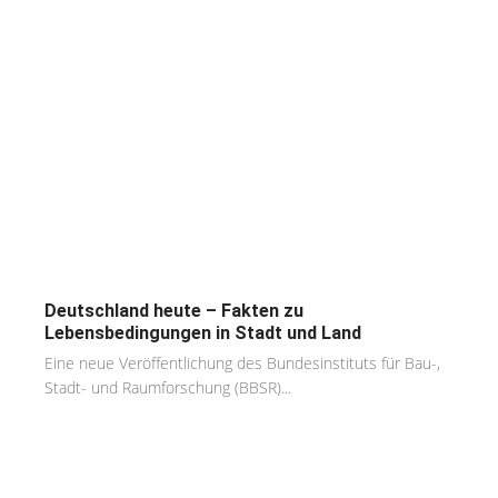
Deutschland heute – Fakten zu
Lebensbedingungen in Stadt und Land
Eine neue Veröffentlichung des Bundesinstituts für Bau-,
Stadt- und Raumforschung (BBSR)...