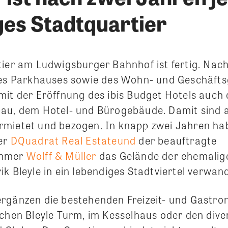
ges Stadtquartier
tier am Ludwigsburger Bahnhof ist fertig. Nac
des Parkhauses sowie des Wohn- und Geschäft
mit der Eröffnung des ibis Budget Hotels auch
au, dem Hotel- und Bürogebäude. Damit sind 
mietet und bezogen. In knapp zwei Jahren ha
er
DQuadrat Real Estateund
der beauftragte
ehmer
Wolff & Müller
das Gelände der ehemalig
k Bleyle in ein lebendiges Stadtviertel verwand
rgänzen die bestehenden Freizeit- und Gastr
schen Bleyle Turm, im Kesselhaus oder den dive