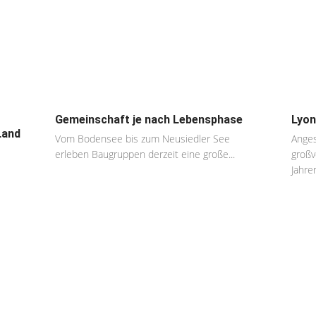
Gemeinschaft je nach Lebensphase
Lyon
Land
Vom Bodensee bis zum Neusiedler See
Anges
erleben Baugruppen derzeit eine große...
großv
Jahren