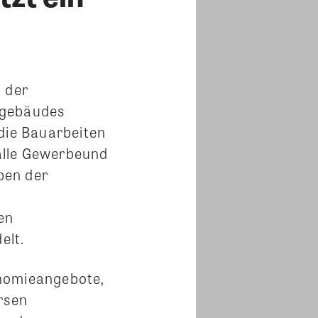
h der
sgebäudes
 die Bauarbeiten
alle Gewerbeund
ben der
en
elt.
onomieangebote,
rsen