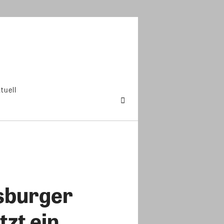
tuell
gsburger
tzt ein