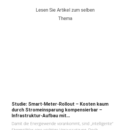
Lesen Sie Artikel zum selben
Thema
Studie: Smart-Meter-Rollout – Kosten kaum
durch Stromeinsparung kompensierbar –
Infrastruktur-Aufbau mit...
Damit die Energiewende vorankommt, sind „intelligente“
Stromzähler eine wichtige Voraussetzung. Doch...