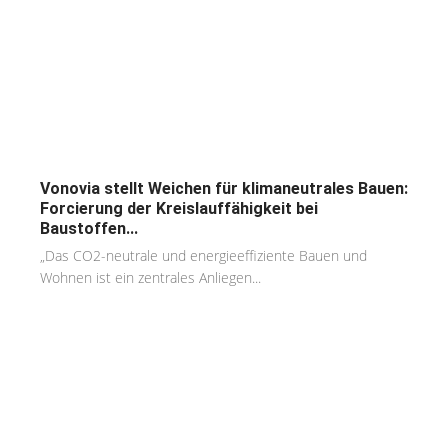
Vonovia stellt Weichen für klimaneutrales Bauen:
Forcierung der Kreislauffähigkeit bei
Baustoffen...
„Das CO2-neutrale und energieeffiziente Bauen und
Wohnen ist ein zentrales Anliegen...