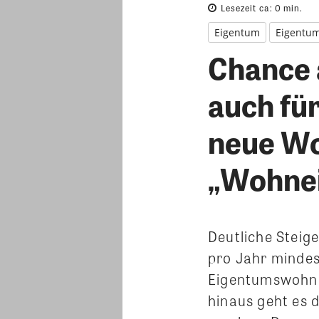
Lesezeit ca:
0
min.
Eigentum
Eigentu
Chance 
auch fü
neue Wo
„Wohnei
Deutliche Steig
pro Jahr mindes
Eigentumswohnu
hinaus geht es 