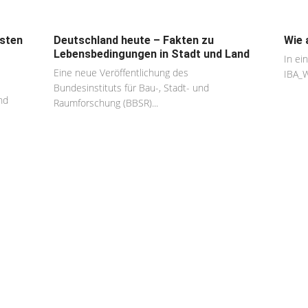
osten
Deutschland heute – Fakten zu
Wie 
Lebensbedingungen in Stadt und Land
In ei
Eine neue Veröffentlichung des
IBA_W
Bundesinstituts für Bau-, Stadt- und
nd
Raumforschung (BBSR)...