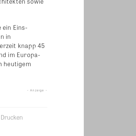
hitekten sowie
 ein Eins-
n in
derzeit knapp 45
and im Europa-
ch heutigem
- Anzeige -
Drucken