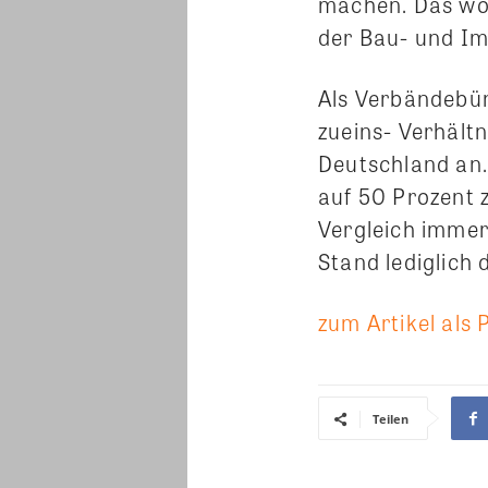
machen. Das wol
der Bau- und Im
Als Verbändebün
zueins- Verhält
Deutschland an.
auf 50 Prozent 
Vergleich immer
Stand lediglich 
zum Artikel als 
Teilen