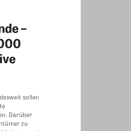
nde –
.000
ive
desweit sollen
te
en. Darüber
entümer zu