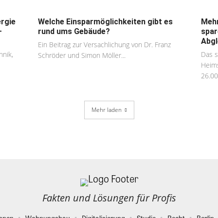
rgie
Welche Einsparmöglichkeiten gibt es
Mehr
–
rund ums Gebäude?
spar
Abgl
Ein Beitrag zur Versachlichung von Dr. Franz
hnik,
Das s
Schröder und Simon Möller...
Heims
26.00
Mehr laden
Fakten und Lösungen für Profis
hnen
Wohnungsbau
Digitalisierung
Studie
Recht
Berlin