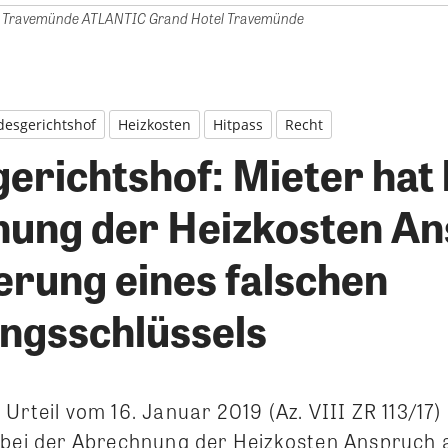
ravemünde ATLANTIC Grand Hotel Travemünde
esgerichtshof
Heizkosten
Hitpass
Recht
erichtshof: Mieter hat 
ung der Heizkosten A
erung eines falschen
ungsschlüssels
Urteil vom 16. Januar 2019 (Az. VIII ZR 113/17)
 bei der Abrechnung der Heizkosten Anspruch