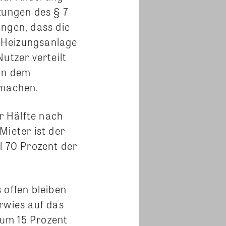
zungen des § 7
angen, dass die
n Heizungsanlage
tzer verteilt
von dem
 machen.
ur Hälfte nach
ieter ist der
l 70 Prozent der
 offen bleiben
rwies auf das
 um 15 Prozent