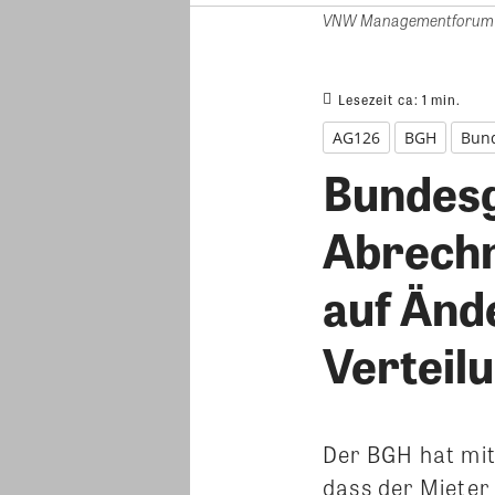
VNW Managementforum T
Lesezeit ca:
1
min.
AG126
BGH
Bund
Bundesg
Abrechn
auf Änd
Verteil
Der BGH hat mit 
dass der Mieter