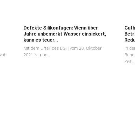
Defekte Silikonfugen: Wenn über
Guth
Jahre unbemerkt Wasser einsickert,
Betr
kann es teuer...
Redu
Mit dem Urteil des BGH vom 20. Oktober
In de
wohl
2021 ist nun...
Bunde
Zeit...