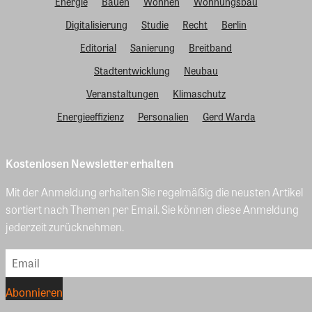
Energie
Bauen
Wohnen
Wohnungsbau
Digitalisierung
Studie
Recht
Berlin
Editorial
Sanierung
Breitband
Stadtentwicklung
Neubau
Veranstaltungen
Klimaschutz
Energieeffizienz
Personalien
Gerd Warda
Kostenlosen Newsletter erhalten
Mit der Anmeldung erhalten Sie regelmäßig die neusten Artikel
sortiert nach Themen per Email. Sie können diese Anmeldung
jederzeit zurücknehmen.