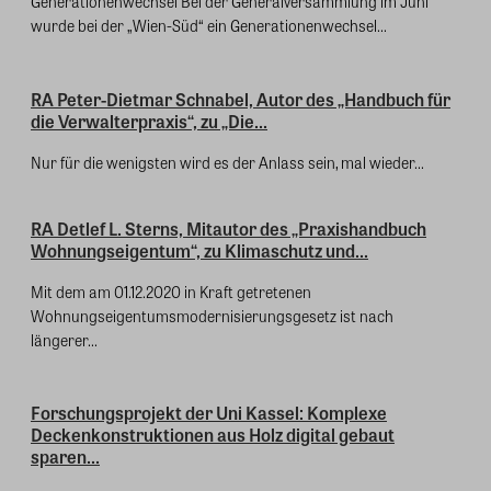
Generationenwechsel Bei der Generalversammlung im Juni
wurde bei der „Wien-Süd“ ein Generationenwechsel...
RA Peter-Dietmar Schnabel, Autor des „Handbuch für
die Verwalterpraxis“, zu „Die...
Nur für die wenigsten wird es der Anlass sein, mal wieder...
RA Detlef L. Sterns, Mitautor des „Praxishandbuch
Wohnungseigentum“, zu Klimaschutz und...
Mit dem am 01.12.2020 in Kraft getretenen
Wohnungseigentumsmodernisierungsgesetz ist nach
längerer...
Forschungsprojekt der Uni Kassel: Komplexe
Deckenkonstruktionen aus Holz digital gebaut
sparen...