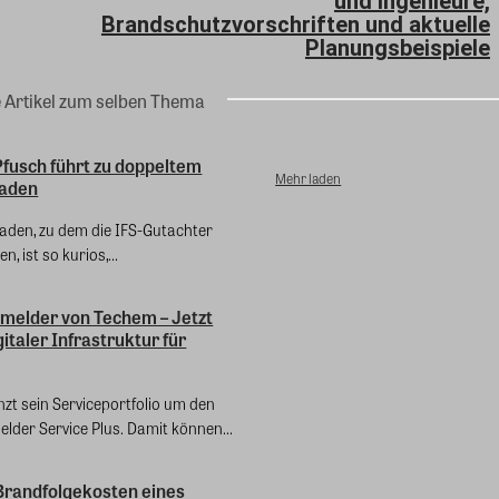
und Ingenieure,
Brandschutzvorschriften und aktuelle
Planungsbeispiele
e Artikel zum selben Thema
Pfusch führt zu doppeltem
Mehr laden
aden
den, zu dem die IFS-Gutachter
, ist so kurios,...
elder von Techem – Jetzt
gitaler Infrastruktur für
zt sein Serviceportfolio um den
der Service Plus. Damit können...
 Brandfolgekosten eines