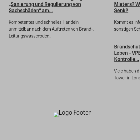
„Sanierung und Regulierung von
Mieters? We
Sachschäden“ am...
Senk?
Kompetentes und schnelles Handeln
Kommt es inf
unmittelbar nach dem Auftreten von Brand-,
sonstigen Sc
Leitungswasseroder...
Brandschut
Leben – VP
Kontrolle...
Viele haben d
Tower in Lond