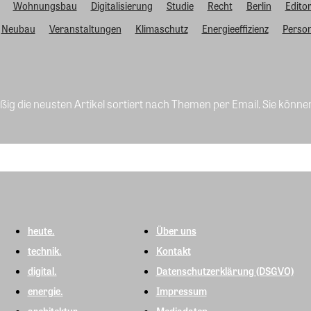
Wohnungsbau
Digitalisierung
Studie
Recht
Berlin
Editor
Neubau
Veranstaltungen
Klimaschutz
Energieeffizienz
Person
ig die neusten Artikel sortiert nach Themen per Email. Sie könne
heute.
Über uns
technik.
Kontakt
digital.
Datenschutzerklärung (DSGVO)
energie.
Impressum
architektur.
Mediadaten