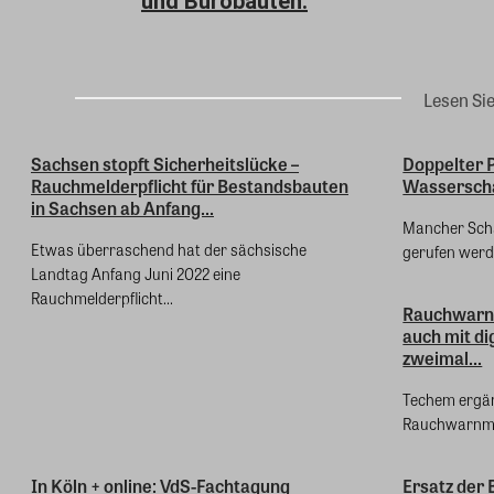
und Bürobauten.
Lesen Si
Sachsen stopft Sicherheitslücke –
Doppelter 
Rauchmelderpflicht für Bestandsbauten
Wassersch
in Sachsen ab Anfang...
Mancher Scha
Etwas überraschend hat der sächsische
gerufen werden
Landtag Anfang Juni 2022 eine
Rauchmelderpflicht...
Rauchwarnm
auch mit di
zweimal...
Techem ergän
Rauchwarnmel
In Köln + online: VdS-Fachtagung
Ersatz der