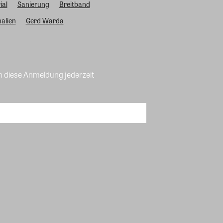
ial
Sanierung
Breitband
alien
Gerd Warda
n diese Anmeldung jederzeit