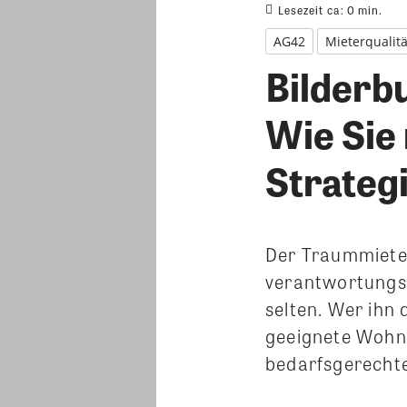
Lesezeit ca:
0
min.
AG42
Mieterqualitä
Bilderb
Wie Sie 
Strateg
Der Traummieter
verantwortungsb
selten. Wer ihn 
geeignete Wohnu
bedarfsgerechte