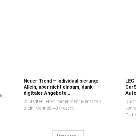
Neuer Trend – Individualisierung:
LEG 
Allein, aber nicht einsam, dank
CarS
digitaler Angebote...
Aut
er...
In Städten leben immer mehr Menschen
Durch
allein. Mehr als 40 Prozent...
könne
Garte
Mehr laden