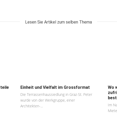
Lesen Sie Artikel zum selben Thema
teile
Einheit und Vielfalt im Grossformat
Wo w
zufr
Die Terrassenhaussiedlung in Graz-St. Peter
best
wurde von der Werkgruppe, einer
Im Na
Architekten-...
Miete