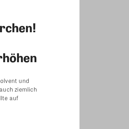
ärchen!
erhöhen
solvent und
 auch ziemlich
lte auf