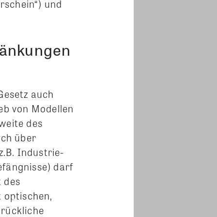
rschein“) und
hränkungen
Gesetz auch
ieb von Modellen
weite des
uch über
.B. Industrie-
efängnisse) darf
t des
 optischen,
drückliche