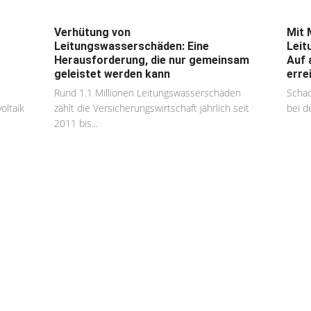
Verhütung von
Mit 
Leitungswasserschäden: Eine
Leit
Herausforderung, die nur gemeinsam
Auf 
geleistet werden kann
errei
Rund 1.1 Millionen Leitungswasserschäden
Schad
oltaik
zählt die Versicherungswirtschaft jährlich seit
bei de
2011 bis...