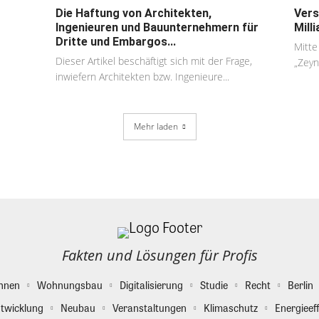
Die Haftung von Architekten,
Vers
Ingenieuren und Bauunternehmern für
Mill
Dritte und Embargos...
Mitte
Dieser Artikel beschäftigt sich mit der Frage,
„Zeyn
inwiefern Architekten bzw. Ingenieure...
Mehr laden
Fakten und Lösungen für Profis
hnen
Wohnungsbau
Digitalisierung
Studie
Recht
Berlin
twicklung
Neubau
Veranstaltungen
Klimaschutz
Energieeff