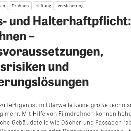
ten
Drohnen
Haftung
Versicherung
- und Halterhaftpflicht:
hnen –
svoraussetzungen,
srisiken und
erungslösungen
u fertigen ist mittlerweile keine große techni
 mehr. Mit Hilfe von Filmdrohnen können hoh
che Gebäudeteile wie Dächer und Fassaden “a
 Beschädigungen oder Reparaturen besser zu b