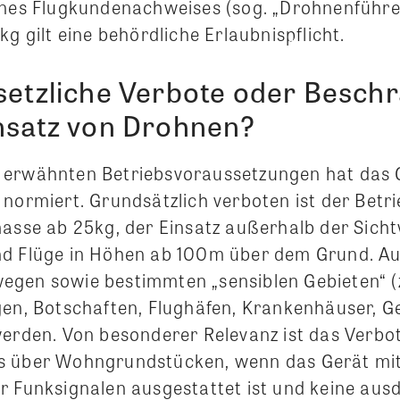
ines Flugkundenachweises (sog. „Drohnenführe
kg gilt eine behördliche Erlaubnispflicht.
esetzliche Verbote oder Besc
insatz von Drohnen?
 erwähnten Betriebsvoraussetzungen hat das 
 normiert. Grundsätzlich verboten ist der Betr
masse ab 25kg, der Einsatz außerhalb der Sicht
nd Flüge in Höhen ab 100m über dem Grund. A
gen sowie bestimmten „sensiblen Gebieten“ (z
gen, Botschaften, Flughäfen, Krankenhäuser, G
werden. Von besonderer Relevanz ist das Verbo
s über Wohngrundstücken, wenn das Gerät mit
r Funksignalen ausgestattet ist und keine aus