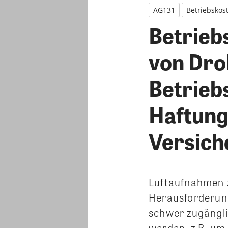
AG131
Betriebskos
Betriebs
von Dro
Betrieb
Haftung
Versich
Luftaufnahmen z
Herausforderung
schwer zugängli
werden, z.B. um