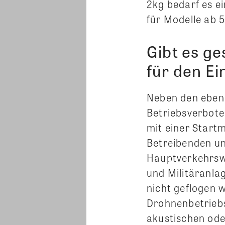
2kg bedarf es e
für Modelle ab 5
Gibt es g
für den E
Neben den eben
Betriebsverbote
mit einer Start
Betreibenden u
Hauptverkehrswe
und Militäranla
nicht geflogen 
Drohnenbetrieb
akustischen ode