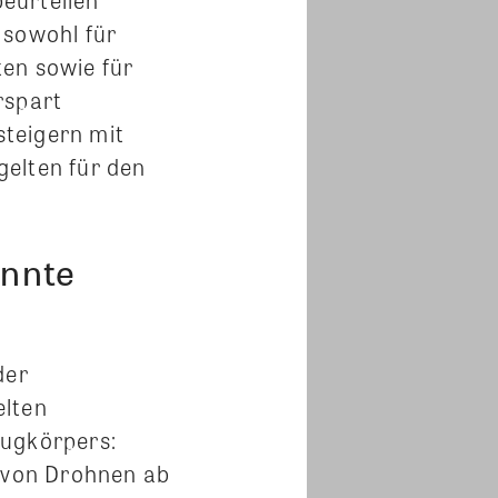
 sowohl für
en sowie für
rspart
teigern mit
gelten für den
annte
der
elten
lugkörpers:
z von Drohnen ab