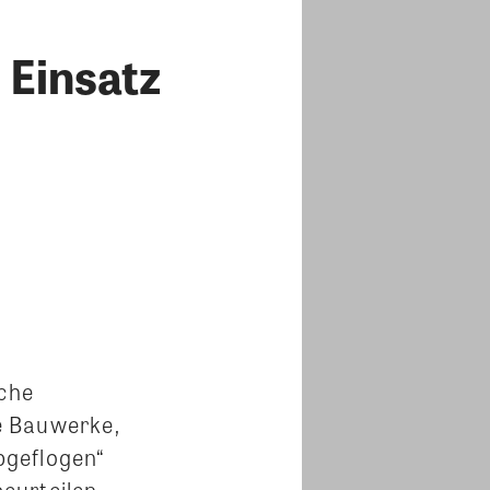
 Einsatz
sche
e Bauwerke,
bgeflogen“
eurteilen