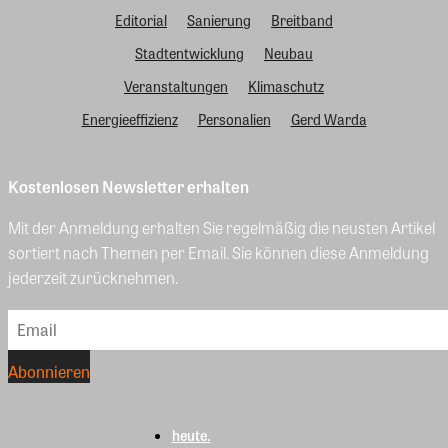
Editorial
Sanierung
Breitband
Stadtentwicklung
Neubau
Veranstaltungen
Klimaschutz
Energieeffizienz
Personalien
Gerd Warda
Kostenlosen Newsletter erhalten
Mit der Anmeldung erhalten Sie regelmäßig die neusten Artikel
sortiert nach Themen per Email. Sie können diese Anmeldung
jederzeit zurücknehmen.
heute.