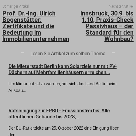
Vorheriger Artikel
Nächster Artikel
Prof. Dr.-Ing. Ulrich
Innsbruck, 30.9. bis
Bogenstätter:
1.10, Praxis-Check
Zertifikate und die
Passivhaus – der
Bedeutung im
Standard für den
Immobilienunternehmen
Wohnbau?
Lesen Sie Artikel zum selben Thema
Die Mieterstadt Berlin kann Solarziele nur mit PV-
Dächern auf Mehrfamilienhäusern erreichen...
Um klimaneutral zu werden, hat sich das Land Berlin beim
Ausbau...
Ratseinigung zur EPBD – Emissionsfrei bis: Alle
öffentlichen Gebäude bis 2028,...
Der EU-Rat erzielte am 25. Oktober 2022 eine Einigung über
den...