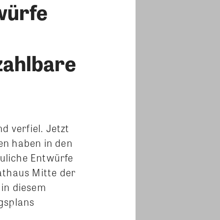
würfe
zahlbare
 verfiel. Jetzt
en haben in den
uliche Entwürfe
athaus Mitte der
 in diesem
gsplans