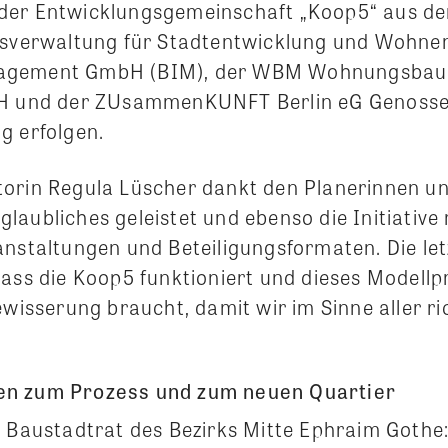
der Entwicklungsgemeinschaft „Koop5“ aus d
tsverwaltung für Stadtentwicklung und Wohnen,
agement GmbH (BIM), der WBM Wohnungsbaug
bH und der ZUsammenKUNFT Berlin eG Genosse
g erfolgen.
orin Regula Lüscher dankt den Planerinnen un
aubliches geleistet und ebenso die Initiative 
anstaltungen und Beteiligungsformaten. Die l
dass die Koop5 funktioniert und dieses Modell
ewisserung braucht, damit wir im Sinne aller ri
n zum Prozess und zum neuen Quartier
r Baustadtrat des Bezirks Mitte Ephraim Gothe: