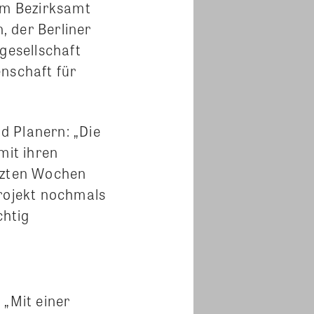
em Bezirksamt
 der Berliner
esellschaft
nschaft für
d Planern: „Die
mit ihren
etzten Wochen
projekt nochmals
chtig
 „Mit einer