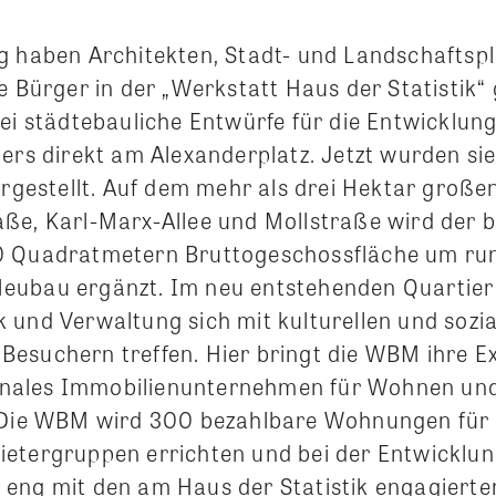
g haben Architekten, Stadt- und Landschaftsp
e Bürger in der „Werkstatt Haus der Statistik“
ei städtebauliche Entwürfe für die Entwicklung
ers direkt am Alexanderplatz. Jetzt wurden sie
orgestellt. Auf dem mehr als drei Hektar große
ße, Karl-Marx-Allee und Mollstraße wird der 
0 Quadratmetern Bruttogeschossfläche um ru
eubau ergänzt. Im neu entstehenden Quartie
und Verwaltung sich mit kulturellen und sozial
esuchern treffen. Hier bringt die WBM ihre Ex
ales Immobilienunternehmen für Wohnen und
 Die WBM wird 300 bezahlbare Wohnungen für e
etergruppen errichten und bei der Entwicklun
eng mit den am Haus der Statistik engagierten