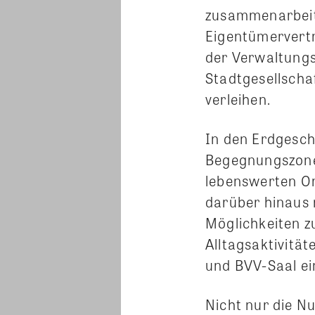
zusammenarbeit
Eigentümervert
der Verwaltungs
Stadtgesellscha
verleihen.
In den Erdgesch
Begegnungszonen
lebenswerten Or
darüber hinaus 
Möglichkeiten 
Alltagsaktivitä
und BVV-Saal ei
Nicht nur die N