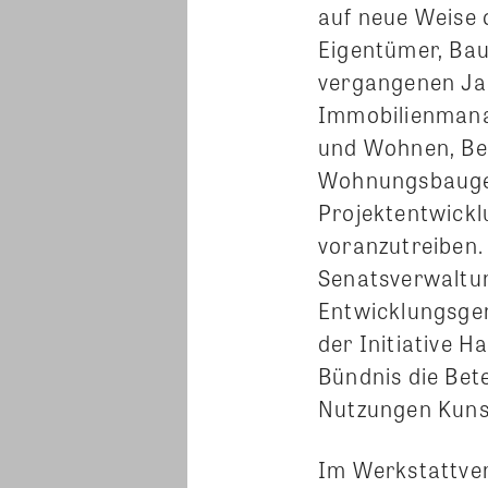
auf neue Weise o
Eigentümer, Ba
vergangenen Jah
Immobilienmana
und Wohnen, Be
Wohnungsbauges
Projektentwickl
voranzutreiben.
Senatsverwaltu
Entwicklungsge
der Initiative Ha
Bündnis die Bete
Nutzungen Kunst
Im Werkstattver