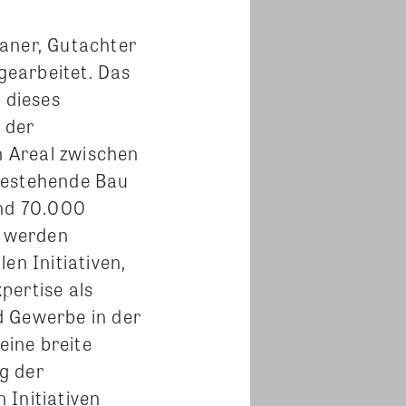
laner, Gutachter
 gearbeitet. Das
 dieses
 der
n Areal zwischen
bestehende Bau
nd 70.000
r werden
en Initiativen,
pertise als
 Gewerbe in der
ine breite
g der
 Initiativen