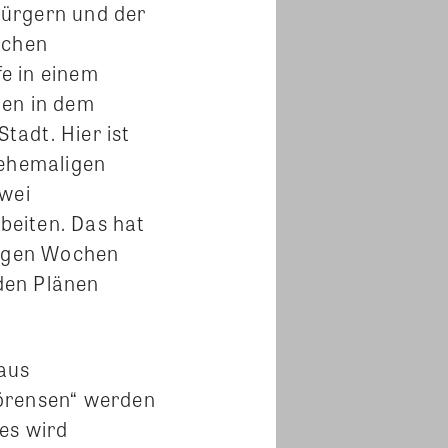
Bürgern und der
ichen
e in einem
ßen in dem
adt. Hier ist
 ehemaligen
Zwei
beiten. Das hat
nigen Wochen
 den Plänen
haus
Sörensen“ werden
es wird