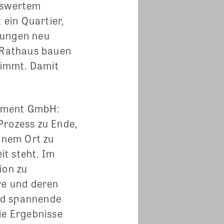
eiswertem
ein Quartier,
zungen neu
s Rathaus bauen
nimmt. Damit
gement GmbH:
Prozess zu Ende,
einem Ort zu
it steht. Im
ion zu
re und deren
und spannende
ie Ergebnisse