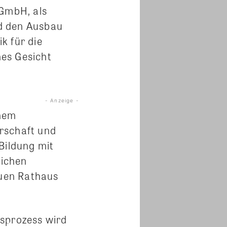
GmbH, als
d den Ausbau
k für die
es Gesicht
- Anzeige -
inem
rschaft und
Bildung mit
lichen
euen Rathaus
gsprozess wird