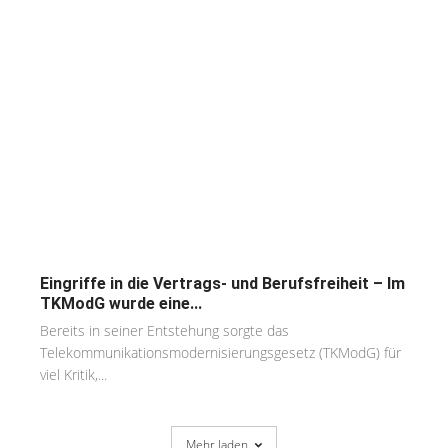
Eingriffe in die Vertrags- und Berufsfreiheit – Im
TKModG wurde eine...
Bereits in seiner Entstehung sorgte das
Telekommunikationsmodernisierungsgesetz (TKModG) für
viel Kritik,...
Mehr laden