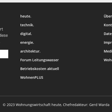
heute.
Über
technik.
Kont
rt
digital.
Date
diese
.
energie.
Imp
architektur.
Medi
Forum Leitungswasser
Wohn
Betriebskosten aktuell
WohnenPLUS
© 2023 Wohnungswirtschaft heute, Chefredakteur: Gerd Warda