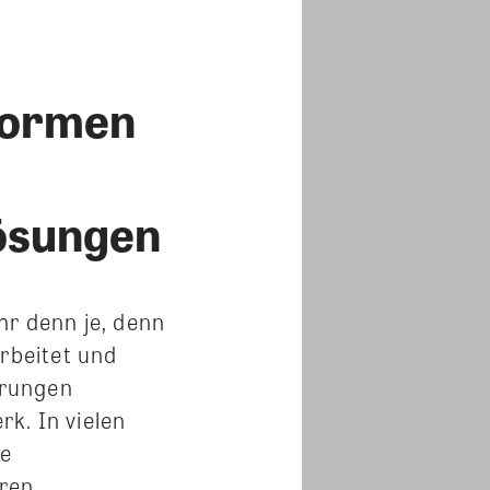
Normen
ösungen
hr denn je, denn
rbeitet und
erungen
k. In vielen
ie
ren