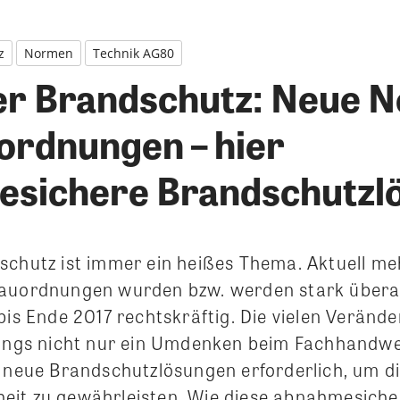
z
Normen
Technik AG80
er Brandschutz: Neue 
ordnungen – hier
sichere Brandschutzl
schutz ist immer ein heißes Thema. Aktuell me
Bauordnungen wurden bzw. werden stark übera
bis Ende 2017 rechtskräftig. Die vielen Veränd
dings nicht nur ein Umdenken beim Fachhandwer
h neue Brandschutzlösungen erforderlich, um d
eit zu gewährleisten. Wie diese abnahmesiche