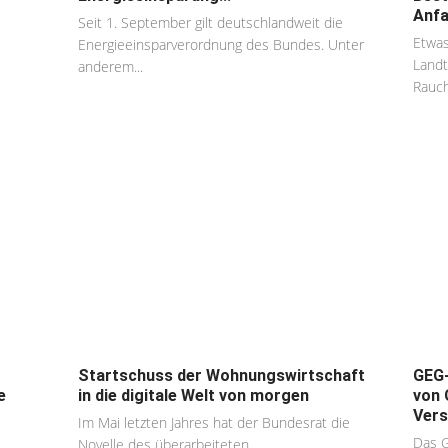
Anfa
Seit 1. September gilt deutschlandweit die
Etwas
Energieeinsparverordnung des Bundes. Unter
Landt
anderem...
Rauch
Startschuss der Wohnungswirtschaft
GEG-
e
in die digitale Welt von morgen
von 
Vers
Im Mai letzten Jahres hat der Bundesrat die
Das G
Novelle des überarbeiteten...