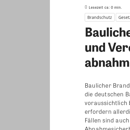
Lesezeit ca:
0
min.
Brandschutz
Geset
Baulich
und Ver
abnahme
Baulicher Brand
die deutschen 
voraussichtlich 
erfordern aller
Fällen sind auc
Abnahmesicherh