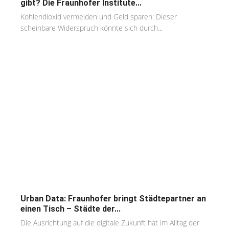
gibt? Die Fraunhofer Institute...
Kohlendioxid vermeiden und Geld sparen: Dieser
scheinbare Widerspruch könnte sich durch...
Urban Data: Fraunhofer bringt Städtepartner an
einen Tisch – Städte der...
Die Ausrichtung auf die digitale Zukunft hat im Alltag der