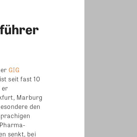
sführer
der
GIG
t seit fast 10
 er
kfurt, Marburg
besondere den
sprachigen
 Pharma-
en senkt, bei