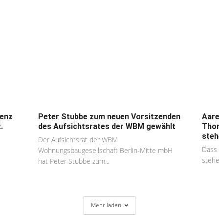
ienz
Peter Stubbe zum neuen Vorsitzenden
Aare
.
des Aufsichtsrates der WBM gewählt
Thom
steh
Der Aufsichtsrat der WBM
Dass 
Wohnungsbaugesellschaft Berlin-Mitte mbH
stehe
hat Peter Stubbe zum...
Mehr laden