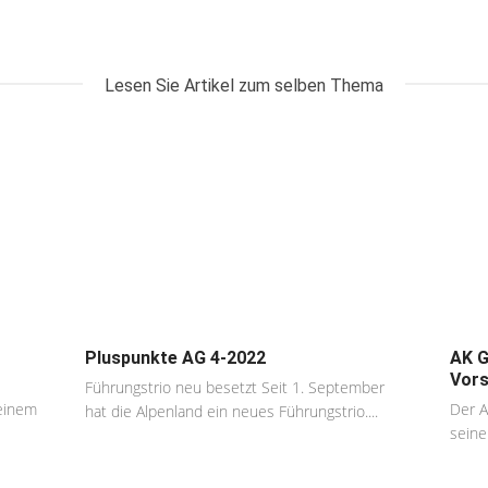
Lesen Sie Artikel zum selben Thema
Pluspunkte AG 4-2022
AK G
Vors
Führungstrio neu besetzt Seit 1. September
einem
Der A
hat die Alpenland ein neues Führungstrio....
seine