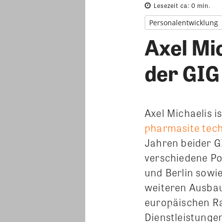
Lesezeit ca:
0
min.
Personalentwicklung
Axel Mi
der GIG
Axel Michaelis 
pharmasite tec
Jahren beider G
verschiedene Po
und Berlin sow
weiteren Ausbau
europäischen R
Dienstleistunge