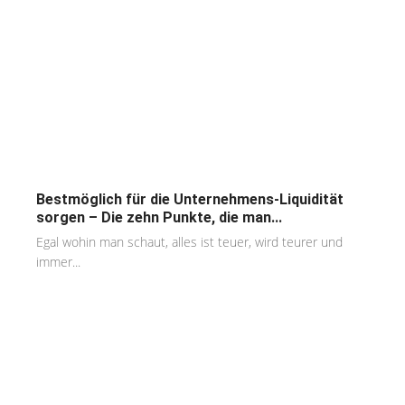
Bestmöglich für die Unternehmens-Liquidität
sorgen – Die zehn Punkte, die man...
Egal wohin man schaut, alles ist teuer, wird teurer und
immer...