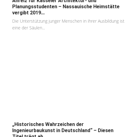
Anreiz für Kasseler Architektur- und
Planungsstudenten – Nassauische Heimstätte
vergibt 2019...
Die Unterstützung junger Menschen in ihrer Ausbildung ist
eine der Säulen...
„Historisches Wahrzeichen der
Ingenieurbaukunst in Deutschland“ – Diesen
Titel trägt ab...