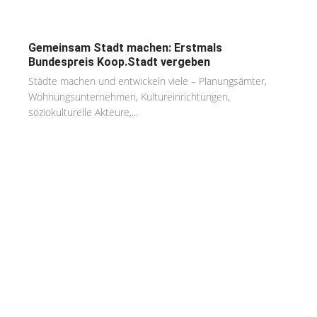
Gemeinsam Stadt machen: Erstmals
Bundespreis Koop.Stadt vergeben
Städte machen und entwickeln viele – Planungsämter,
Wohnungsunternehmen, Kultureinrichtungen,
soziokulturelle Akteure,...