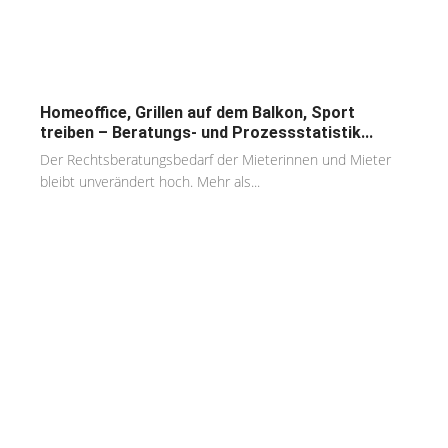
Homeoffice, Grillen auf dem Balkon, Sport
treiben – Beratungs- und Prozessstatistik...
Der Rechtsberatungsbedarf der Mieterinnen und Mieter
bleibt unverändert hoch. Mehr als...