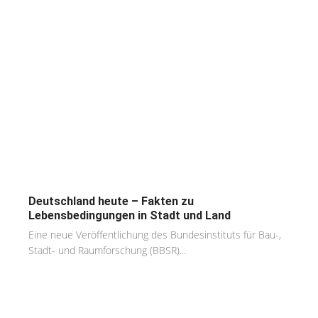
Deutschland heute – Fakten zu
Lebensbedingungen in Stadt und Land
Eine neue Veröffentlichung des Bundesinstituts für Bau-,
Stadt- und Raumforschung (BBSR)...