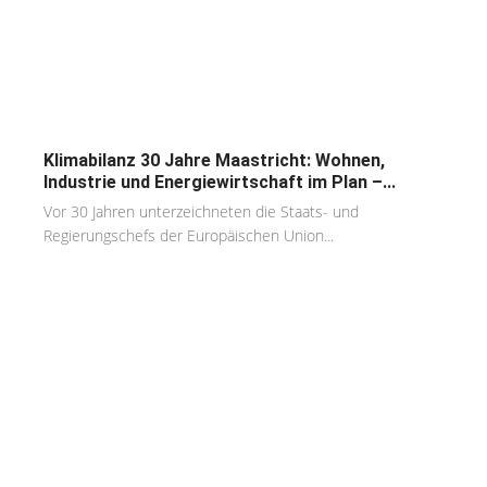
Klimabilanz 30 Jahre Maastricht: Wohnen,
Industrie und Energiewirtschaft im Plan –...
Vor 30 Jahren unterzeichneten die Staats- und
Regierungschefs der Europäischen Union...