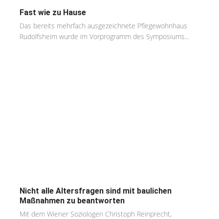
Fast wie zu Hause
Das bereits mehrfach ausgezeichnete Pflegewohnhaus
Rudolfsheim wurde im Vorprogramm des Symposiums...
Nicht alle Altersfragen sind mit baulichen
Maßnahmen zu beantworten
Mit dem Wiener Soziologen Christoph Reinprecht,