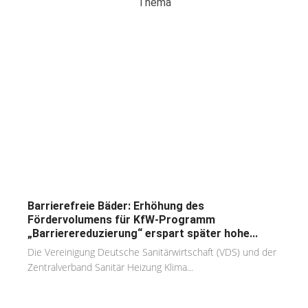
Thema
Barrierefreie Bäder: Erhöhung des
Fördervolumens für KfW-Programm
„Barrierereduzierung“ erspart später hohe...
Die Vereinigung Deutsche Sanitärwirtschaft (VDS) und der
Zentralverband Sanitär Heizung Klima...