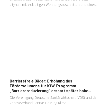
citynah, mit vielseitigen Wohnungszuschnitten und einer...
Barrierefreie Bäder: Erhöhung des
Fördervolumens für KfW-Programm
„Barrierereduzierung“ erspart später hohe...
Die Vereinigung Deutsche Sanitärwirtschaft (VDS) und der
Zentralverband Sanitär Heizung Klima...