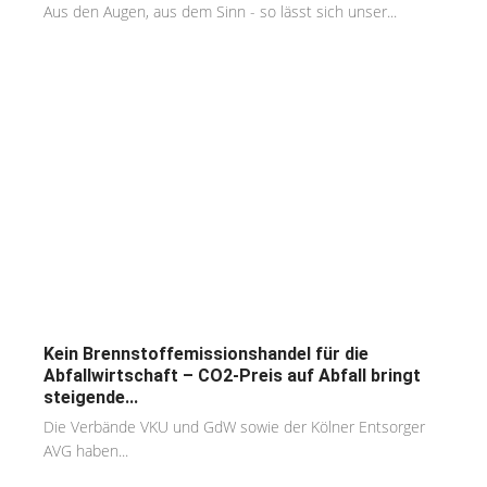
Aus den Augen, aus dem Sinn - so lässt sich unser...
Kein Brennstoffemissionshandel für die
Abfallwirtschaft – CO2-Preis auf Abfall bringt
steigende...
Die Verbände VKU und GdW sowie der Kölner Entsorger
AVG haben...