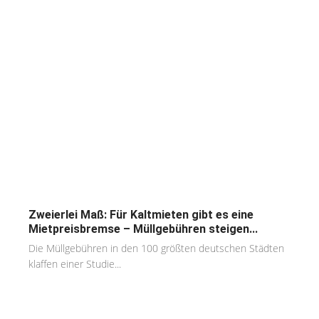
Zweierlei Maß: Für Kaltmieten gibt es eine
Mietpreisbremse – Müllgebühren steigen...
Die Müllgebühren in den 100 größten deutschen Städten
klaffen einer Studie...