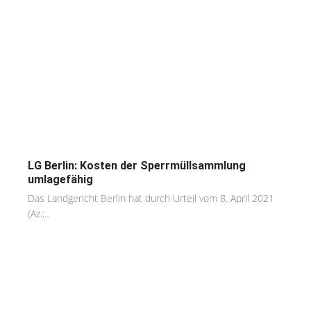
LG Berlin: Kosten der Sperrmüllsammlung
umlagefähig
Das Landgericht Berlin hat durch Urteil vom 8. April 2021
(Az.:...