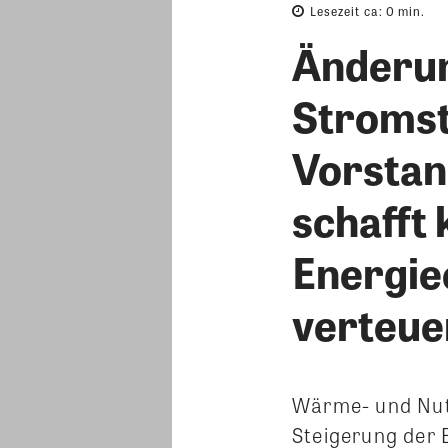
Lesezeit ca:
0
min.
Änderun
Stroms
Vorstan
schafft 
Energie
verteue
Wärme- und Nutz
Steigerung der 