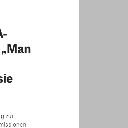
A-
 „Man
sie
g zur
Emissionen