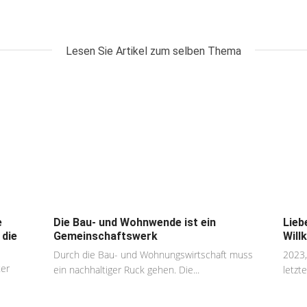
Lesen Sie Artikel zum selben Thema
e
Die Bau- und Wohnwende ist ein
Lieb
 die
Gemeinschaftswerk
Will
Durch die Bau- und Wohnungswirtschaft muss
2023,
ter
ein nachhaltiger Ruck gehen. Die...
letzte