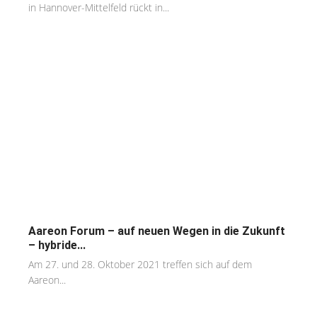
in Hannover-Mittelfeld rückt in...
Aareon Forum – auf neuen Wegen in die Zukunft
– hybride...
Am 27. und 28. Oktober 2021 treffen sich auf dem
Aareon...