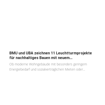
BMU und UBA zeichnen 11 Leuchtturmprojekte
für nachhaltiges Bauen mit neuem...
Ob moderne Wohngebäude mit besonders geringem
Energiebedarf und sozialverträglichen Mieten oder...