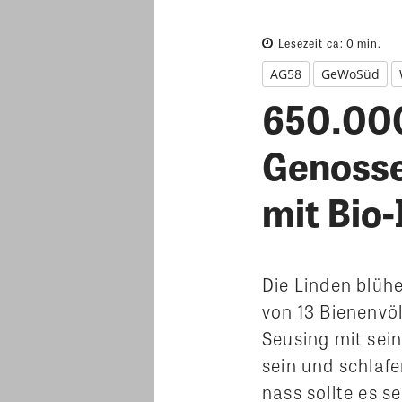
Lesezeit ca:
0
min.
AG58
GeWoSüd
650.000
Genosse
mit Bio
Die Linden blüh
von 13 Bienenv
Seusing mit sei
sein und schlaf
nass sollte es s