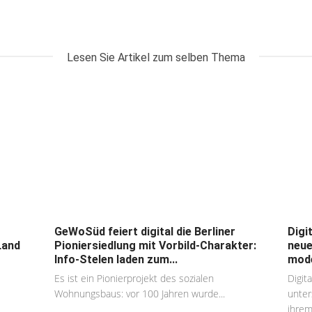
Lesen Sie Artikel zum selben Thema
GeWoSüd feiert digital die Berliner
Digi
Land
Pioniersiedlung mit Vorbild-Charakter:
neue
Info-Stelen laden zum...
mode
Es ist ein Pionierprojekt des sozialen
Digi
Wohnungsbaus: vor 100 Jahren wurde...
unter
ihrem.