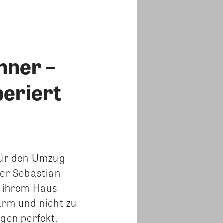
hner –
eriert
 für den Umzug
er Sebastian
n ihrem Haus
arm und nicht zu
gen perfekt.