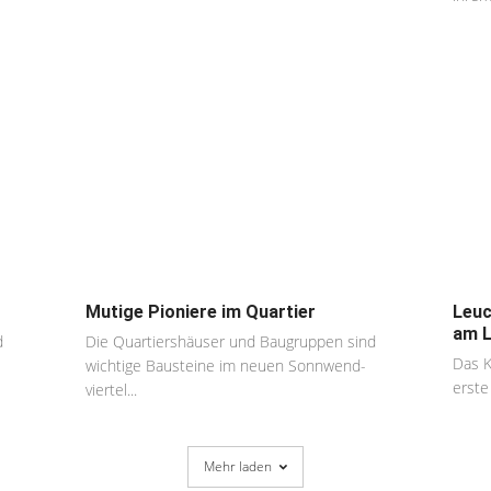
Mutige Pioniere im Quartier
Leuc
am 
d
Die Quartiershäuser und Baugruppen sind
Das K
wichtige Bausteine im neuen Sonnwend-
erste 
viertel...
Mehr laden