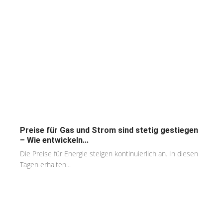
Preise für Gas und Strom sind stetig gestiegen
– Wie entwickeln...
Die Preise für Energie steigen kontinuierlich an. In diesen
Tagen erhalten...