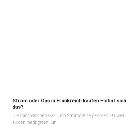
Strom oder Gas in Frankreich kaufen –lohnt sich
das?
Die französischen Gas- und Strompreise gehören EU-weit
zu den niedrigsten. Ein...