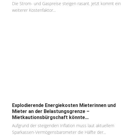
Die Strom- und Gaspreise steigen rasant. Jetzt kommt ein
weiterer Kostenfaktor...
Explodierende Energiekosten Mieterinnen und
Mieter an der Belastungsgrenze –
Mietkautionsbürgschaft könnte...
Aufgrund der steigenden Inflation muss laut aktuellem
Sparkassen-Vermögensbarometer die Hälfte der...