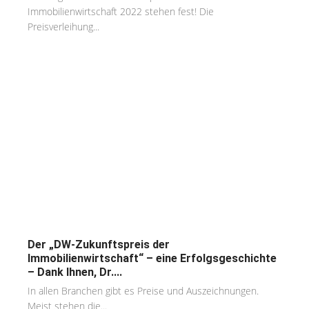
Immobilienwirtschaft 2022 stehen fest! Die
Preisverleihung...
Der „DW-Zukunftspreis der
Immobilienwirtschaft“ – eine Erfolgsgeschichte
– Dank Ihnen, Dr....
In allen Branchen gibt es Preise und Auszeichnungen.
Meist stehen die...