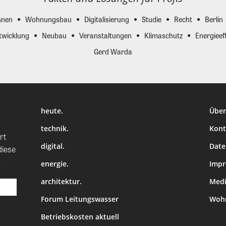
nen
Wohnungsbau
Digitalisierung
Studie
Recht
Berlin
twicklung
Neubau
Veranstaltungen
Klimaschutz
Energieeff
Gerd Warda
heute.
Über
technik.
Kont
rt
digital.
Date
diese
.
energie.
Imp
architektur.
Medi
Forum Leitungswasser
Wohn
Betriebskosten aktuell