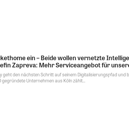
ckethome ein – Beide wollen vernetzte Intelli
Chefin Zapreva: Mehr Serviceangebot für unse
y geht den nächsten Schritt auf seinem Digitalisierungspfad und be
egründete Unternehmen aus Köln zählt...