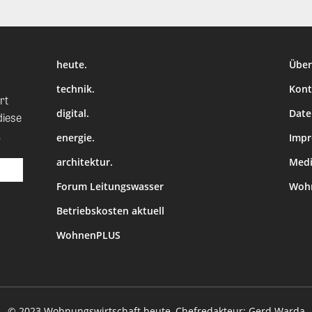
heute.
Über
technik.
Kont
rt
digital.
Date
diese
.
energie.
Imp
architektur.
Medi
Forum Leitungswasser
Wohn
Betriebskosten aktuell
WohnenPLUS
© 2023 Wohnungswirtschaft heute, Chefredakteur: Gerd Warda