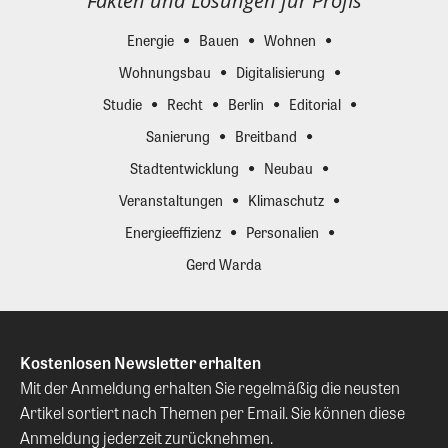
Fakten und Lösungen für Profis
Energie
Bauen
Wohnen
Wohnungsbau
Digitalisierung
Studie
Recht
Berlin
Editorial
Sanierung
Breitband
Stadtentwicklung
Neubau
Veranstaltungen
Klimaschutz
Energieeffizienz
Personalien
Gerd Warda
Kostenlosen Newsletter erhalten
Mit der Anmeldung erhalten Sie regelmäßig die neusten
Artikel sortiert nach Themen per Email. Sie können diese
Anmeldung jederzeit zurücknehmen.