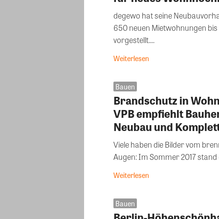
degewo hat seine Neubauvorhab
650 neuen Mietwohnungen bis 20
vorgestellt....
Weiterlesen
Bauen
Brandschutz in Wohn
VPB empfiehlt Bauher
Neubau und Komplet
Viele haben die Bilder vom bre
Augen: Im Sommer 2017 stand
Weiterlesen
Bauen
Berlin-Höhenschönha