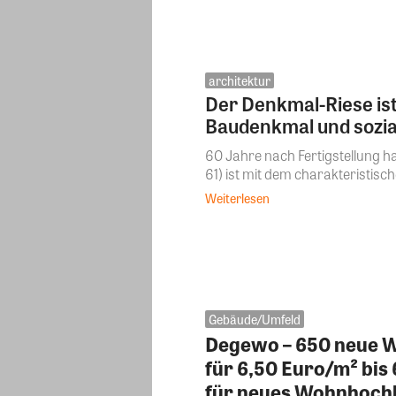
architektur
Der Denkmal-Riese ist
Baudenkmal und sozia
60 Jahre nach Fertigstellung 
61) ist mit dem charakteristisc
Weiterlesen
Gebäude/Umfeld
Degewo – 650 neue W
für 6,50 Euro/m² bis
für neues Wohnhochh