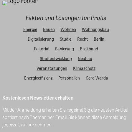
Fakten und Lösungen für Profis
Energie
Bauen
Wohnen
Wohnungsbau
Digitalisierung
Studie
Recht
Berlin
Editorial
Sanierung
Breitband
Stadtentwicklung
Neubau
Veranstaltungen
Klimaschutz
Energieeffizienz
Personalien
Gerd Warda
Kostenlosen Newsletter erhalten
Mit der Anmeldung erhalten Sie regelmäßig die neusten Artikel
sortiert nach Themen per Email. Sie können diese Anmeldung
jederzeit zurücknehmen.