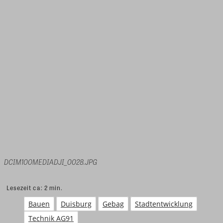
DCIM100MEDIADJI_0028.JPG
Lesezeit ca:
2
min.
Bauen
Duisburg
Gebag
Stadtentwicklung
Technik AG91