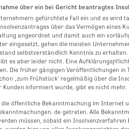
nahme über ein bei Gericht beantragtes Ins
nternehmern gefürchtete Fall ein und es wird t
Insolvenzantrages über das Vermögen eines K
altung angeordnet und damit auch ein vorläufi
ter eingesetzt, gehen die meisten Unternehme
tand selbstverständlich Kenntnis zu erhalten.
t es aber leider nicht. Eine Aufklärungspflicht
en. Die früher gängigen Veröffentlichungen in
hon ‚zum Frühstück‘ regelmäßig über die Ins
r Kunden informiert wurde, gibt es nicht mehr.
st die öffentliche Bekanntmachung im Internet 
ekanntmachungen. de getreten. Alle Bekanntm
den müssen, sobald ein Insolvenzverfahren b
, werden hier von allen Insolvenzgerichten de