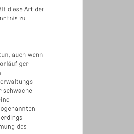
lt diese Art der
nntnis zu
u tun, auch wenn
orläufiger
n
Verwaltungs-
er schwache
eine
 sogenannten
lerdings
mmung des