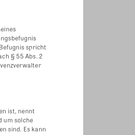
meines
tungsbefugnis
 Befugnis spricht
ach § 55 Abs. 2
lvenzverwalter
n ist, nennt
nd um solche
den sind. Es kann