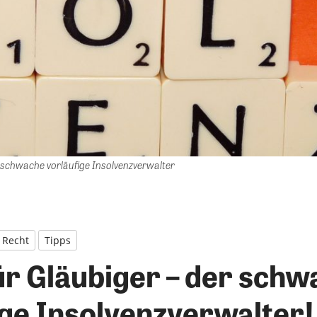
er schwache vorläufige Insolvenzverwalter
Recht
Tipps
ür Gläubiger – der sch
ige Insolvenzverwalter!