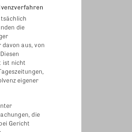
olvenzverfahren
atsächlich
unden die
ger
r davon aus, von
 Diesen
 ist nicht
 Tageszeitungen,
olvenz eigener
unter
achungen, die
ei Gericht
r