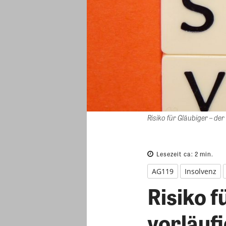
Risiko für Gläubiger – d
Lesezeit ca:
2
min.
AG119
Insolvenz
Risiko f
vorläuf