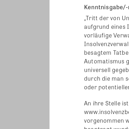
Kenntnisgabe/-
„Tritt der von U
aufgrund eines 
vorläufige Verw
Insolvenzverwal
besagtem Tatbes
Automatismus gib
universell gegeb
durch die man sc
oder potentielle
An ihre Stelle i
www.insolvenzb
vorgenommen wer
beantragt wurde