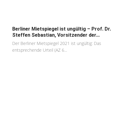
Berliner Mietspiegel ist ungültig – Prof. Dr.
Steffen Sebastian, Vorsitzender der...
Der Berliner Mietspiegel 2021 ist ungültig: Das
entsprechende Urteil (AZ 6...