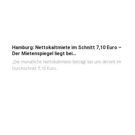
Hamburg: Nettokaltmiete im Schnitt 7,10 Euro –
Der Mietenspiegel liegt bei...
„Die monatliche Nettokaltmiete beträgt bei uns derzeit im
Durchschnitt 7,10 Euro...