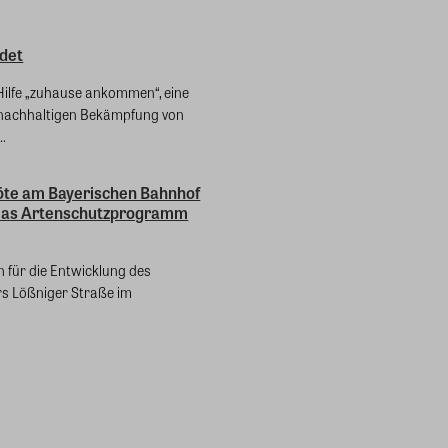
det
Hilfe „zuhause ankommen“, eine
r nachhaltigen Bekämpfung von
.
te am Bayerischen Bahnhof
: Das Artenschutzprogramm
 für die Entwicklung des
rs Lößniger Straße im