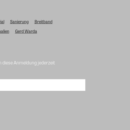
ial
Sanierung
Breitband
alien
Gerd Warda
n diese Anmeldung jederzeit