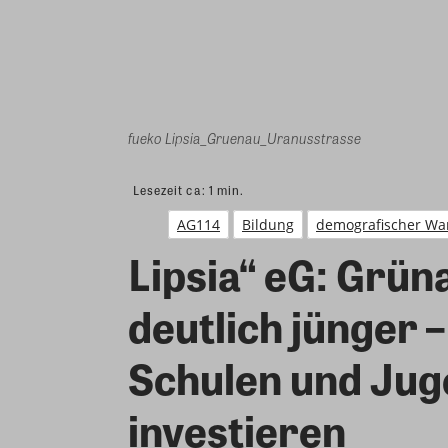
fueko Lipsia_Gruenau_Uranusstrasse
Lesezeit ca:
1
min.
AG114
Bildung
demografischer Wa
Lipsia“ eG: Grün
deutlich jünger 
Schulen und Jug
investieren