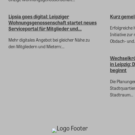
Lipsia goes digital: Leipziger
Kurz gemel
Wohnungsgenossenschaft startet neues
Erfolgreiche 
Serviceportal für Mitglieder und...
Initiative zu
Mehr digitales Angebot bei gleicher Nähe zu
Obdach- und..
den Mitgliedern und Mietern:...
Wechselkrö
in Leipzig
beginnt
Die Planungen
Stadtquartie
Stadtraum...