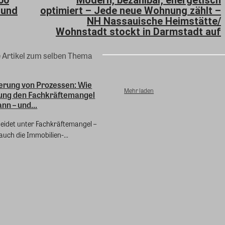
 und
optimiert – Jede neue Wohnung zählt –
NH Nassauische Heimstätte/
Wohnstadt stockt in Darmstadt auf
e Artikel zum selben Thema
erung von Prozessen: Wie
Mehr laden
erung den Fachkräftemangel
nn – und...
leidet unter Fachkräftemangel –
 auch die Immobilien-...