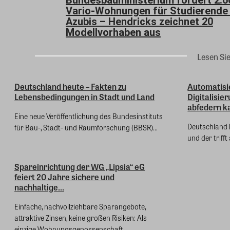
Vario-Wohnungen für Studierende
Azubis – Hendricks zeichnet 20
Modellvorhaben aus
Lesen Si
Deutschland heute – Fakten zu
Automatisi
Lebensbedingungen in Stadt und Land
Digitalisi
abfedern ka
Eine neue Veröffentlichung des Bundesinstituts
Deutschland 
für Bau-, Stadt- und Raumforschung (BBSR)...
und der trifft
Spareinrichtung der WG „Lipsia“ eG
feiert 20 Jahre sichere und
nachhaltige...
Einfache, nachvollziehbare Sparangebote,
attraktive Zinsen, keine großen Risiken: Als
einzige Wohnungsgenossenschaft...