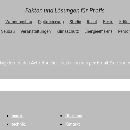
Fakten und Lösungen für Profis
Wohnungsbau
Digitalisierung
Studie
Recht
Berlin
Editor
Neubau
Veranstaltungen
Klimaschutz
Energieeffizienz
Person
ig die neusten Artikel sortiert nach Themen per Email. Sie könne
heute.
Über uns
technik.
Kontakt