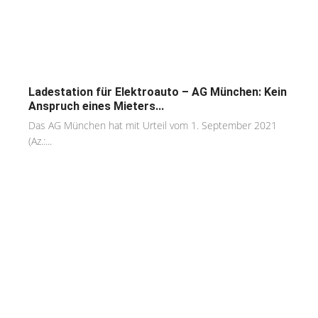
Ladestation für Elektroauto – AG München: Kein
Anspruch eines Mieters...
Das AG München hat mit Urteil vom 1. September 2021
(Az.:...