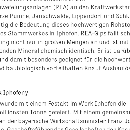
wefelungsanlagen (REA) an den Kraftwerksta
rze Pumpe, Jänschwalde, Lippendorf und Schk
itig die Bedeutung dieses hochwertigen Rohstoff
es Stammwerkes in Iphofen. REA-Gips fällt sch
tung nicht nur in großen Mengen an und ist mit
den Mineral chemisch identisch. Er ist darü
und damit besonders geeignet für die hochwert
d baubiologisch vorteilhaften Knauf Ausbaul
k Iphofeny
wurde mit einem Festakt im Werk Iphofen die
millionsten Tonne gefeiert. Mit einem gemeins
en der bayerische Wirtschaftsminister Franz Jo
, Geschäftsführender Gesellschafter der Kna