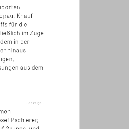
ndorten
opau. Knauf
s für die
ließlich im Zuge
 dem in der
ber hinaus
igen,
ösungen aus dem
- Anzeige -
amen
sef Pschierer,
uf Gruppe, und