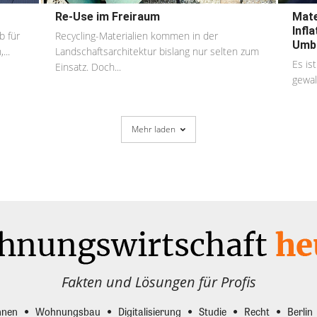
Re-Use im Freiraum
Mate
Infl
b für
Recycling-Materialien kommen in der
Umbr
...
Landschaftsarchitektur bislang nur selten zum
Es is
Einsatz. Doch...
gewal
Mehr laden
Fakten und Lösungen für Profis
nen
Wohnungsbau
Digitalisierung
Studie
Recht
Berlin