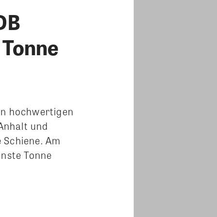
 DB
e Tonne
den hochwertigen
Anhalt und
e Schiene. Am
onste Tonne