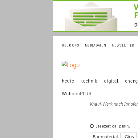
ÜBER UNS
MEDIADATEN
NEWSLETTER
heute.
technik.
digital.
energ
WohnenPLUS
Knauf-Werk nach Iphofe
Lesezeit ca:
2
min.
Baumaterial
Gips