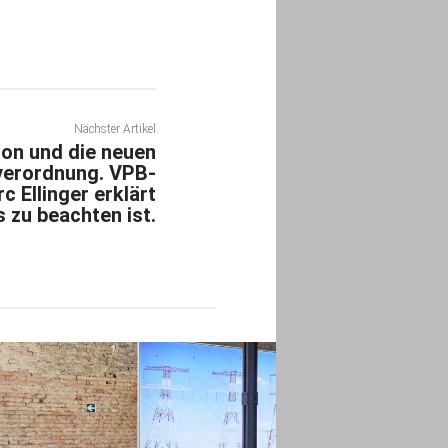
Nächster Artikel
on und die neuen
verordnung. VPB-
c Ellinger erklärt
 zu beachten ist.