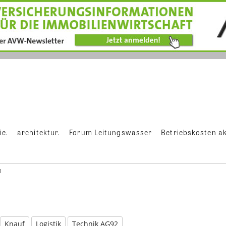
ie.
architektur.
Forum Leitungswasser
Betriebskosten ak
n
Knauf
Logistik
Technik AG92