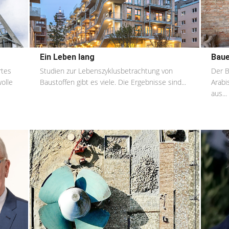
Ein Leben lang
Baue
rtes
Studien zur Lebenszyklusbetrachtung von
Der B
olle
Baustoffen gibt es viele. Die Ergebnisse sind...
Arabi
aus...