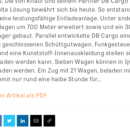
s. Die von Knauf und seinem Partner DB Cargo
lte Lösung bewährt sich bis heute. So entsta
eine leistungsfähige Entladeanlage. Unter a
nlagen um 700 Meter erweitert sowie und ein 
ger gebaut. Parallel entwickelte DB Cargo eine
 geschlossenen Schüttgutwagen. Funkgesteue
d eine Kunststoff-Innenauskleidung stellen si
tladen werden kann. Sieben Wagen können in I
tladen werden. Ein Zug mit 21 Wagen, beladen m
omit nur rund eine halbe Stunde für…
n Artikel als PDF