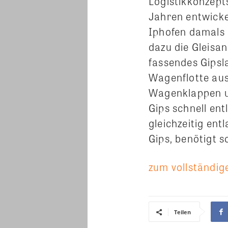
Logistikkonzept
Jahren entwicke
Iphofen damals 
dazu die Gleisa
fassendes Gipsla
Wagenflotte aus
Wagenklappen un
Gips schnell en
gleichzeitig en
Gips, benötigt s
zum vollständige
Teilen