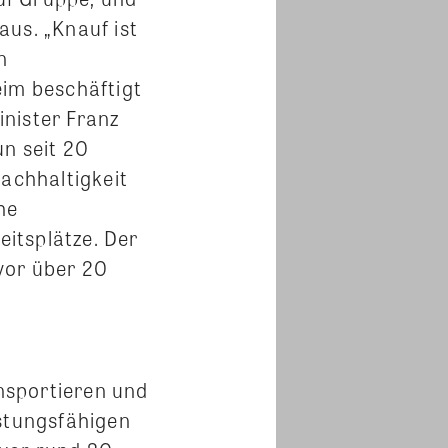
aus. „Knauf ist
n
eim beschäftigt
nister Franz
un seit 20
Nachhaltigkeit
he
eitsplätze. Der
vor über 20
nsportieren und
istungsfähigen