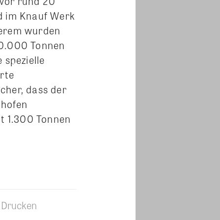
 vor rund 20
nd im Knauf Werk
nderem wurden
30.000 Tonnen
 spezielle
rte
cher, dass der
phofen
it 1.300 Tonnen
Drucken