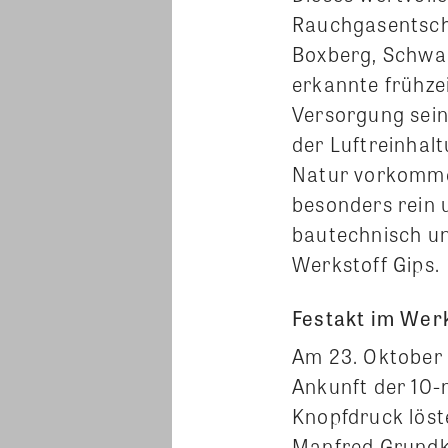
Rauchgasentsch
Boxberg, Schwa
erkannte frühze
Versorgung sein
der Luftreinhal
Natur vorkommen
besonders rein 
bautechnisch un
Werkstoff Gips.
Festakt im Wer
Am 23. Oktober 
Ankunft der 10-
Knopfdruck löst
Manfred Grundke