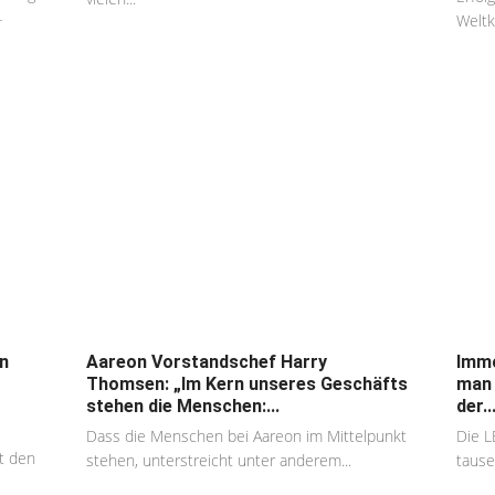
-
Weltkr
n
Aareon Vorstandschef Harry
Immo
Thomsen: „Im Kern unseres Geschäfts
man 
stehen die Menschen:...
der..
Dass die Menschen bei Aareon im Mittelpunkt
Die L
t den
stehen, unterstreicht unter anderem...
tause