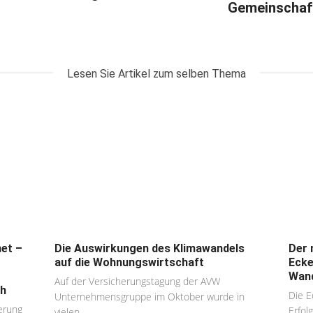
Gemeinschaf
Lesen Sie Artikel zum selben Thema
et –
Die Auswirkungen des Klimawandels
Der 
auf die Wohnungswirtschaft
Ecke
Wand
Auf der Versicherungstagung der AVW
ch
Die E
Unternehmensgruppe im Oktober wurde in
erung
Erfol
vielen...