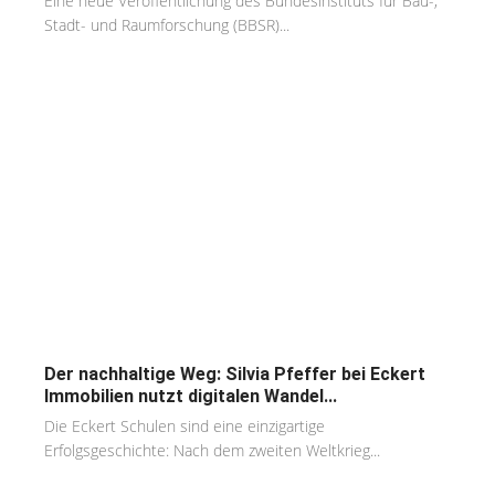
Eine neue Veröffentlichung des Bundesinstituts für Bau-,
Stadt- und Raumforschung (BBSR)...
Der nachhaltige Weg: Silvia Pfeffer bei Eckert
Immobilien nutzt digitalen Wandel...
Die Eckert Schulen sind eine einzigartige
Erfolgsgeschichte: Nach dem zweiten Weltkrieg...