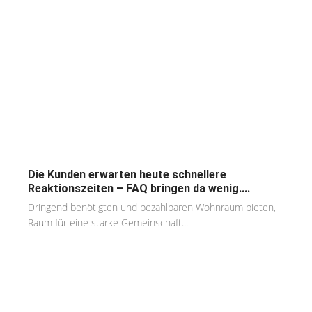
Die Kunden erwarten heute schnellere
Reaktionszeiten – FAQ bringen da wenig....
Dringend benötigten und bezahlbaren Wohnraum bieten,
Raum für eine starke Gemeinschaft...